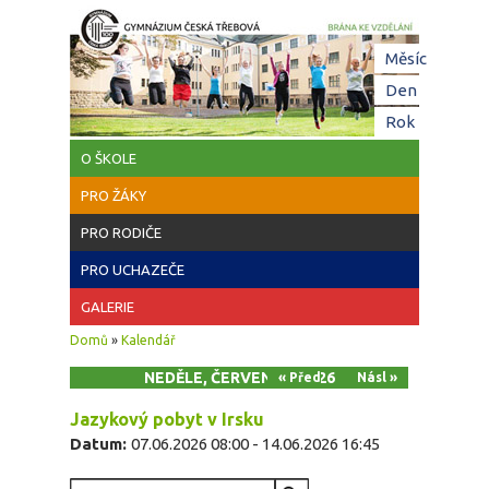
Přejít k hlavnímu obsahu
Hl
Měsíc
zá
Den
(aktivní z
Rok
O ŠKOLE
PRO ŽÁKY
PRO RODIČE
PRO UCHAZEČE
GALERIE
Jste zde
Domů
»
Kalendář
NEDĚLE, ČERVEN 14, 2026
« Před
Násl »
Jazykový pobyt v Irsku
Datum:
07.06.2026 08:00
-
14.06.2026 16:45