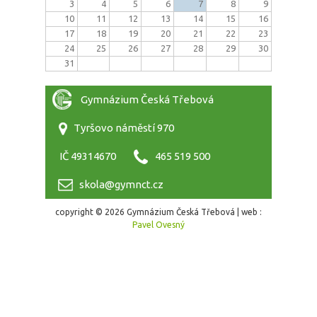
3
4
5
6
7
8
9
10
11
12
13
14
15
16
17
18
19
20
21
22
23
24
25
26
27
28
29
30
31
Gymnázium Česká Třebová
Tyršovo náměstí 970
IČ 49314670
465 519 500
skola@gymnct.cz
copyright © 2026 Gymnázium Česká Třebová | web :
Pavel Ovesný