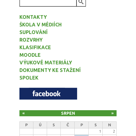
VYHLEDÁVÁNÍ
KONTAKTY
ŠKOLA V MÉDIÍCH
SUPLOVÁNÍ
ROZVRHY
KLASIFIKACE
MOODLE
VÝUKOVÉ MATERIÁLY
DOKUMENTY KE STAŽENÍ
SPOLEK
SRPEN
«
»
P
Ú
S
Č
P
S
N
1
2