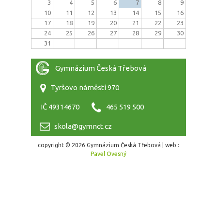
3
4
5
6
7
8
9
10
11
12
13
14
15
16
17
18
19
20
21
22
23
24
25
26
27
28
29
30
31
Gymnázium Česká Třebová
Tyršovo náměstí 970
IČ 49314670
465 519 500
skola@gymnct.cz
copyright © 2026 Gymnázium Česká Třebová | web :
Pavel Ovesný