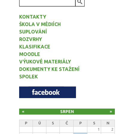
VYHLEDÁVÁNÍ
KONTAKTY
ŠKOLA V MÉDIÍCH
SUPLOVÁNÍ
ROZVRHY
KLASIFIKACE
MOODLE
VÝUKOVÉ MATERIÁLY
DOKUMENTY KE STAŽENÍ
SPOLEK
SRPEN
«
»
P
Ú
S
Č
P
S
N
1
2