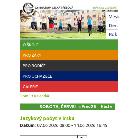
Přejít k hlavnímu obsahu
Hl
Měsíc
zá
Den
(aktivní z
Rok
O ŠKOLE
PRO ŽÁKY
PRO RODIČE
PRO UCHAZEČE
GALERIE
Jste zde
Domů
»
Kalendář
SOBOTA, ČERVEN 13, 2026
« Před
Násl »
Jazykový pobyt v Irsku
Datum:
07.06.2026 08:00
-
14.06.2026 16:45