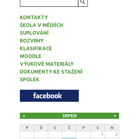
VYHLEDÁVÁNÍ
KONTAKTY
ŠKOLA V MÉDIÍCH
SUPLOVÁNÍ
ROZVRHY
KLASIFIKACE
MOODLE
VÝUKOVÉ MATERIÁLY
DOKUMENTY KE STAŽENÍ
SPOLEK
SRPEN
«
»
P
Ú
S
Č
P
S
N
1
2