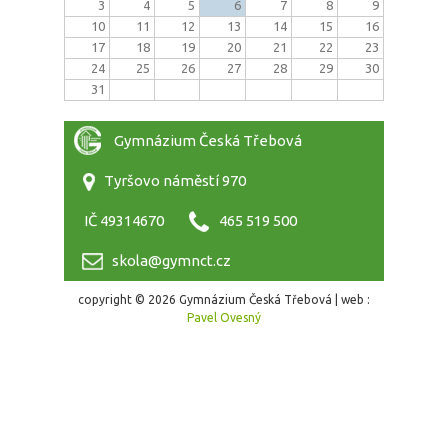
3
4
5
6
7
8
9
10
11
12
13
14
15
16
17
18
19
20
21
22
23
24
25
26
27
28
29
30
31
Gymnázium Česká Třebová
Tyršovo náměstí 970
IČ 49314670
465 519 500
skola@gymnct.cz
copyright © 2026 Gymnázium Česká Třebová | web :
Pavel Ovesný