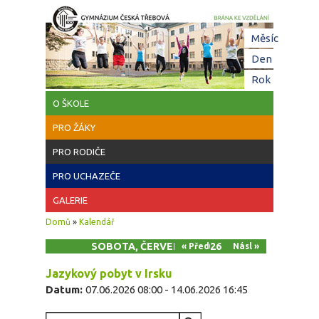
Přejít k hlavnímu obsahu
Hl
Měsíc
zá
Den
(aktivní z
Rok
O ŠKOLE
PRO ŽÁKY
PRO RODIČE
PRO UCHAZEČE
GALERIE
Jste zde
Domů
»
Kalendář
SOBOTA, ČERVEN 13, 2026
« Před
Násl »
Jazykový pobyt v Irsku
Datum:
07.06.2026 08:00
-
14.06.2026 16:45