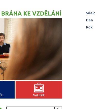
Hl
Měsíc
zá
Den
(aktivní z
Rok
ČE
GALERIE