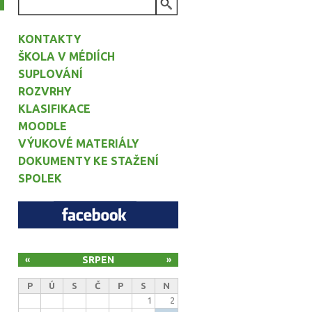
VYHLEDÁVÁNÍ
KONTAKTY
ŠKOLA V MÉDIÍCH
SUPLOVÁNÍ
ROZVRHY
KLASIFIKACE
MOODLE
VÝUKOVÉ MATERIÁLY
DOKUMENTY KE STAŽENÍ
SPOLEK
SRPEN
«
»
P
Ú
S
Č
P
S
N
1
2