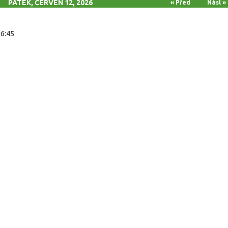
PÁTEK, ČERVEN 12, 2026
« Před
Násl »
16:45