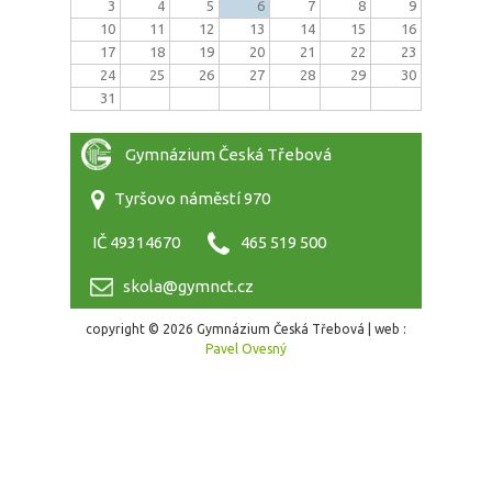
3
4
5
6
7
8
9
10
11
12
13
14
15
16
17
18
19
20
21
22
23
24
25
26
27
28
29
30
31
Gymnázium Česká Třebová
Tyršovo náměstí 970
IČ 49314670
465 519 500
skola@gymnct.cz
copyright © 2026 Gymnázium Česká Třebová | web :
Pavel Ovesný