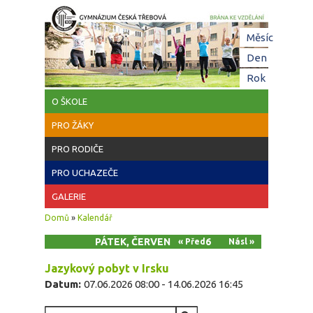
Přejít k hlavnímu obsahu
Hl
Měsíc
zá
Den
(aktivní z
Rok
O ŠKOLE
PRO ŽÁKY
PRO RODIČE
PRO UCHAZEČE
GALERIE
Jste zde
Domů
»
Kalendář
PÁTEK, ČERVEN 12, 2026
« Před
Násl »
Jazykový pobyt v Irsku
Datum:
07.06.2026 08:00
-
14.06.2026 16:45