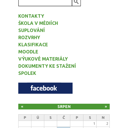
VYHLEDÁVÁNÍ
KONTAKTY
ŠKOLA V MÉDIÍCH
SUPLOVÁNÍ
ROZVRHY
KLASIFIKACE
MOODLE
VÝUKOVÉ MATERIÁLY
DOKUMENTY KE STAŽENÍ
SPOLEK
SRPEN
«
»
P
Ú
S
Č
P
S
N
1
2