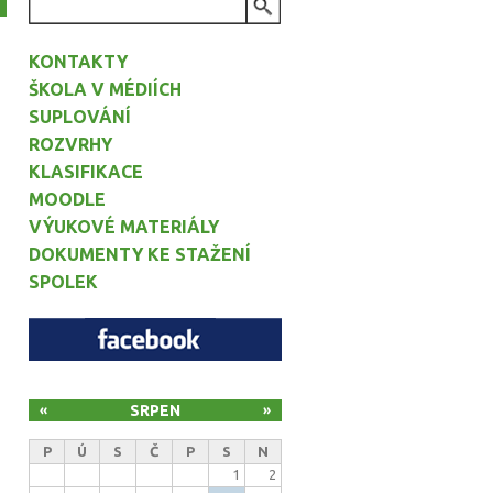
VYHLEDÁVÁNÍ
KONTAKTY
ŠKOLA V MÉDIÍCH
SUPLOVÁNÍ
ROZVRHY
KLASIFIKACE
MOODLE
VÝUKOVÉ MATERIÁLY
DOKUMENTY KE STAŽENÍ
SPOLEK
SRPEN
«
»
P
Ú
S
Č
P
S
N
1
2