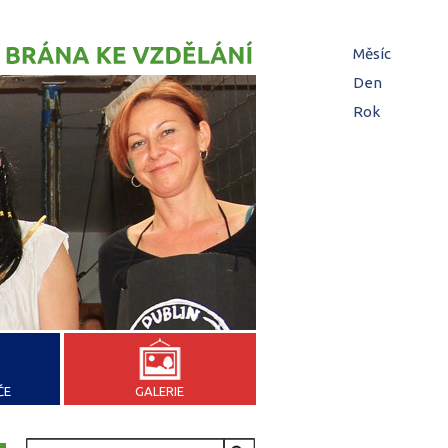
Hl
Měsíc
zá
Den
(aktivní z
Rok
ČE
GALERIE