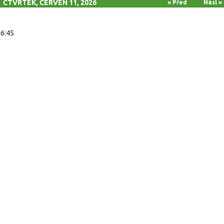
ČTVRTEK, ČERVEN 11, 2026
« Před
Násl »
16:45