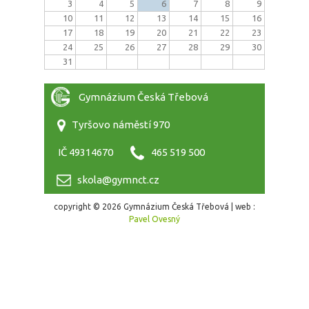
3
4
5
6
7
8
9
10
11
12
13
14
15
16
17
18
19
20
21
22
23
24
25
26
27
28
29
30
31
Gymnázium Česká Třebová
Tyršovo náměstí 970
IČ 49314670
465 519 500
skola@gymnct.cz
copyright © 2026 Gymnázium Česká Třebová | web :
Pavel Ovesný