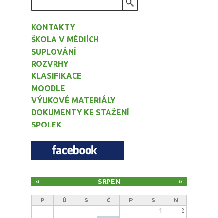
VYHLEDÁVÁNÍ
KONTAKTY
ŠKOLA V MÉDIÍCH
SUPLOVÁNÍ
ROZVRHY
KLASIFIKACE
MOODLE
VÝUKOVÉ MATERIÁLY
DOKUMENTY KE STAŽENÍ
SPOLEK
SRPEN
«
»
P
Ú
S
Č
P
S
N
1
2