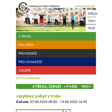
Přejít k hlavnímu obsahu
Hl
Měsíc
zá
Den
(aktivní z
Rok
O ŠKOLE
PRO ŽÁKY
PRO RODIČE
PRO UCHAZEČE
GALERIE
Jste zde
Domů
»
Kalendář
STŘEDA, ČERVEN 10, 2026
« Před
Násl »
Jazykový pobyt v Irsku
Datum:
07.06.2026 08:00
-
14.06.2026 16:45