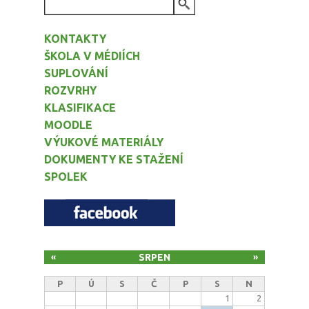
VYHLEDÁVÁNÍ
KONTAKTY
ŠKOLA V MÉDIÍCH
SUPLOVÁNÍ
ROZVRHY
KLASIFIKACE
MOODLE
VÝUKOVÉ MATERIÁLY
DOKUMENTY KE STAŽENÍ
SPOLEK
SRPEN
«
»
P
Ú
S
Č
P
S
N
1
2