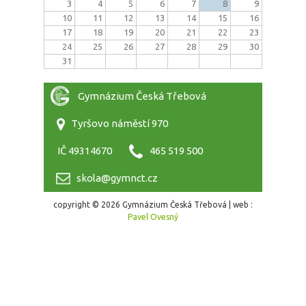
3
4
5
6
7
8
9
10
11
12
13
14
15
16
17
18
19
20
21
22
23
24
25
26
27
28
29
30
31
Gymnázium Česká Třebová
Tyršovo náměstí 970
IČ 49314670
465 519 500
skola@gymnct.cz
copyright © 2026 Gymnázium Česká Třebová | web :
Pavel Ovesný