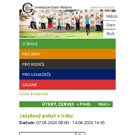
Přejít k hlavnímu obsahu
Hl
Měsíc
zá
Den
(aktivní z
Rok
O ŠKOLE
PRO ŽÁKY
PRO RODIČE
PRO UCHAZEČE
GALERIE
Jste zde
Domů
»
Kalendář
ÚTERÝ, ČERVEN 9, 2026
« Před
Násl »
Jazykový pobyt v Irsku
Datum:
07.06.2026 08:00
-
14.06.2026 16:45