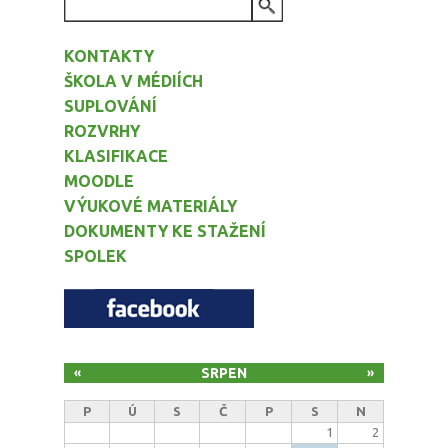
VYHLEDÁVÁNÍ
KONTAKTY
ŠKOLA V MÉDIÍCH
SUPLOVÁNÍ
ROZVRHY
KLASIFIKACE
MOODLE
VÝUKOVÉ MATERIÁLY
DOKUMENTY KE STAŽENÍ
SPOLEK
SRPEN
«
»
P
Ú
S
Č
P
S
N
1
2