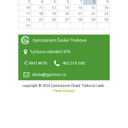
3
4
5
6
7
8
9
10
11
12
13
14
15
16
17
18
19
20
21
22
23
24
25
26
27
28
29
30
31
Gymnázium Česká Třebová
Tyršovo náměstí 970
IČ 49314670
465 519 500
skola@gymnct.cz
copyright © 2026 Gymnázium Česká Třebová | web :
Pavel Ovesný