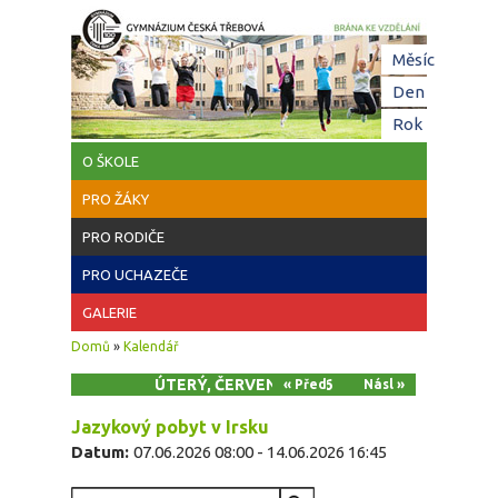
Přejít k hlavnímu obsahu
Hl
Měsíc
zá
Den
(aktivní z
Rok
O ŠKOLE
PRO ŽÁKY
PRO RODIČE
PRO UCHAZEČE
GALERIE
Jste zde
Domů
»
Kalendář
ÚTERÝ, ČERVEN 9, 2026
« Před
Násl »
Jazykový pobyt v Irsku
Datum:
07.06.2026 08:00
-
14.06.2026 16:45