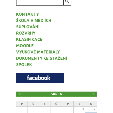
VYHLEDÁVÁNÍ
KONTAKTY
ŠKOLA V MÉDIÍCH
SUPLOVÁNÍ
ROZVRHY
KLASIFIKACE
MOODLE
VÝUKOVÉ MATERIÁLY
DOKUMENTY KE STAŽENÍ
SPOLEK
SRPEN
«
»
P
Ú
S
Č
P
S
N
1
2