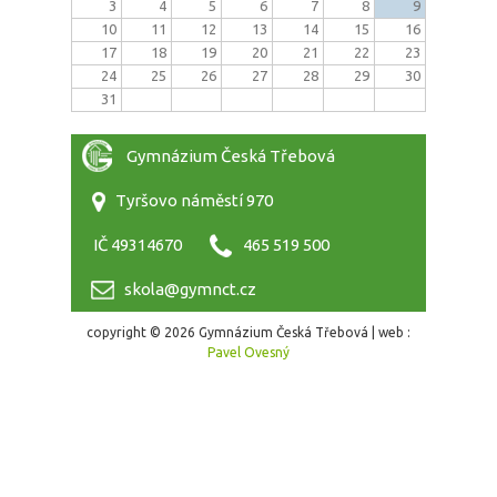
3
4
5
6
7
8
9
10
11
12
13
14
15
16
17
18
19
20
21
22
23
24
25
26
27
28
29
30
31
Gymnázium Česká Třebová
Tyršovo náměstí 970
IČ 49314670
465 519 500
skola@gymnct.cz
copyright © 2026 Gymnázium Česká Třebová | web :
Pavel Ovesný