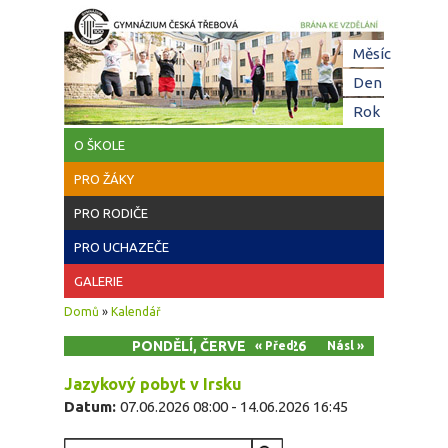
Přejít k hlavnímu obsahu
Hl
Měsíc
zá
Den
(aktivní z
Rok
O ŠKOLE
PRO ŽÁKY
PRO RODIČE
PRO UCHAZEČE
GALERIE
Jste zde
Domů
»
Kalendář
PONDĚLÍ, ČERVEN 8, 2026
« Před
Násl »
Jazykový pobyt v Irsku
Datum:
07.06.2026 08:00
-
14.06.2026 16:45