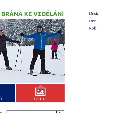
Hl
Měsíc
zá
Den
(aktivní z
Rok
ČE
GALERIE