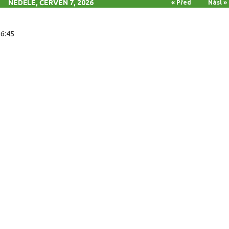
NEDĚLE, ČERVEN 7, 2026
« Před
Násl »
16:45