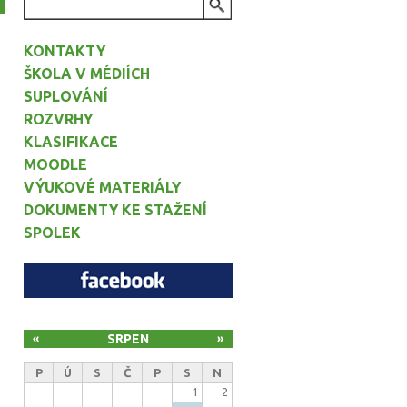
VYHLEDÁVÁNÍ
KONTAKTY
ŠKOLA V MÉDIÍCH
SUPLOVÁNÍ
ROZVRHY
KLASIFIKACE
MOODLE
VÝUKOVÉ MATERIÁLY
DOKUMENTY KE STAŽENÍ
SPOLEK
SRPEN
«
»
P
Ú
S
Č
P
S
N
1
2