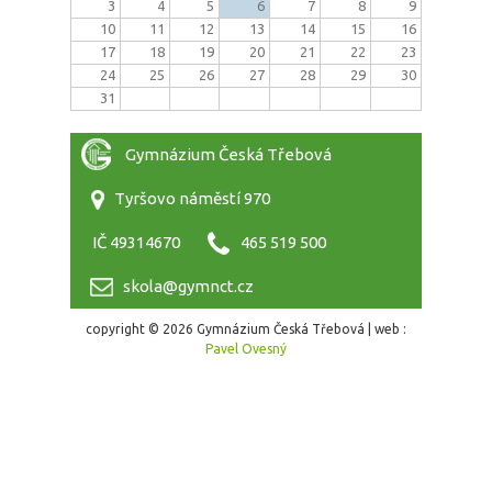
3
4
5
6
7
8
9
10
11
12
13
14
15
16
17
18
19
20
21
22
23
24
25
26
27
28
29
30
31
Gymnázium Česká Třebová
Tyršovo náměstí 970
IČ 49314670
465 519 500
skola@gymnct.cz
copyright © 2026 Gymnázium Česká Třebová | web :
Pavel Ovesný