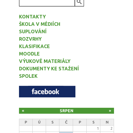
VYHLEDÁVÁNÍ
KONTAKTY
ŠKOLA V MÉDIÍCH
SUPLOVÁNÍ
ROZVRHY
KLASIFIKACE
MOODLE
VÝUKOVÉ MATERIÁLY
DOKUMENTY KE STAŽENÍ
SPOLEK
SRPEN
«
»
P
Ú
S
Č
P
S
N
1
2