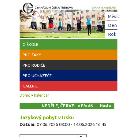
Přejít k hlavnímu obsahu
Hl
Měsíc
zá
Den
(aktivní z
Rok
O ŠKOLE
PRO ŽÁKY
PRO RODIČE
PRO UCHAZEČE
GALERIE
Jste zde
Domů
»
Kalendář
NEDĚLE, ČERVEN 7, 2026
« Před
Násl »
Jazykový pobyt v Irsku
Datum:
07.06.2026 08:00
-
14.06.2026 16:45