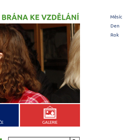
Hl
Měsíc
zá
Den
(aktivní z
Rok
ČE
GALERIE