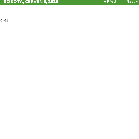
SOBOTA, ČERVEN 6, 2026
« Před
Násl »
16:45