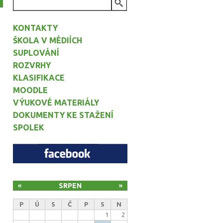
VYHLEDÁVÁNÍ
KONTAKTY
ŠKOLA V MÉDIÍCH
SUPLOVÁNÍ
ROZVRHY
KLASIFIKACE
MOODLE
VÝUKOVÉ MATERIÁLY
DOKUMENTY KE STAŽENÍ
SPOLEK
SRPEN
«
»
P
Ú
S
Č
P
S
N
1
2