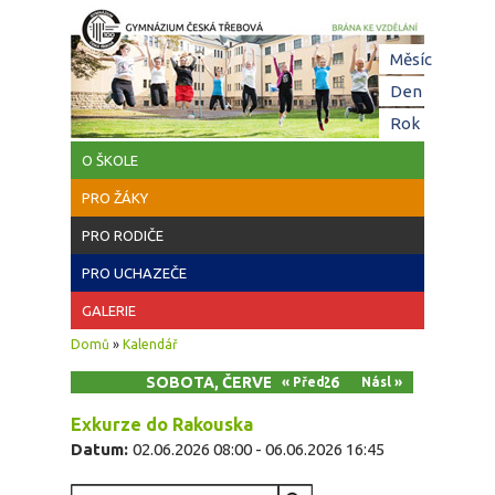
Přejít k hlavnímu obsahu
Hl
Měsíc
zá
Den
(aktivní z
Rok
O ŠKOLE
PRO ŽÁKY
PRO RODIČE
PRO UCHAZEČE
GALERIE
Jste zde
Domů
»
Kalendář
SOBOTA, ČERVEN 6, 2026
« Před
Násl »
Exkurze do Rakouska
Datum:
02.06.2026 08:00
-
06.06.2026 16:45