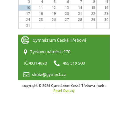
3
4
5
6
7
8
9
10
11
12
13
14
15
16
17
18
19
20
21
22
23
24
25
26
27
28
29
30
31
Gymnázium Česká Třebová
Tyršovo náměstí 970
IČ 49314670
465 519 500
skola@gymnct.cz
copyright © 2026 Gymnázium Česká Třebová | web :
Pavel Ovesný