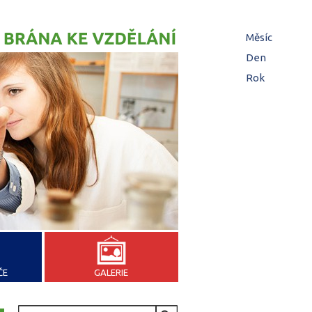
Hl
Měsíc
zá
Den
(aktivní z
Rok
ČE
GALERIE