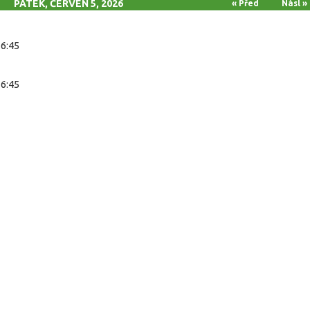
PÁTEK, ČERVEN 5, 2026
« Před
Násl »
16:45
16:45