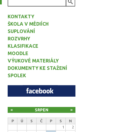
VYHLEDÁVÁNÍ
KONTAKTY
ŠKOLA V MÉDIÍCH
SUPLOVÁNÍ
ROZVRHY
KLASIFIKACE
MOODLE
VÝUKOVÉ MATERIÁLY
DOKUMENTY KE STAŽENÍ
SPOLEK
SRPEN
«
»
P
Ú
S
Č
P
S
N
1
2