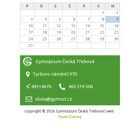
P
Ú
S
Č
P
S
N
1
2
3
4
5
6
7
8
9
10
11
12
13
14
15
16
17
18
19
20
21
22
23
24
25
26
27
28
29
30
31
Gymnázium Česká Třebová
Tyršovo náměstí 970
IČ 49314670
465 519 500
skola@gymnct.cz
copyright © 2026 Gymnázium Česká Třebová | web :
Pavel Ovesný