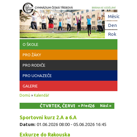
Přejít k hlavnímu obsahu
Hl
Měsíc
zá
Den
(aktivní z
Rok
O ŠKOLE
PRO ŽÁKY
PRO RODIČE
PRO UCHAZEČE
GALERIE
Jste zde
Domů
»
Kalendář
ČTVRTEK, ČERVEN 4, 2026
« Před
Násl »
Sportovní kurz 2.A a 6.A
Datum:
01.06.2026 08:00
-
05.06.2026 16:45
Exkurze do Rakouska