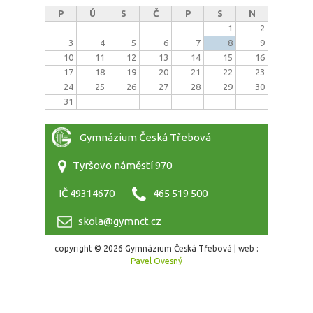
P
Ú
S
Č
P
S
N
1
2
3
4
5
6
7
8
9
10
11
12
13
14
15
16
17
18
19
20
21
22
23
24
25
26
27
28
29
30
31
Gymnázium Česká Třebová
Tyršovo náměstí 970
IČ 49314670
465 519 500
skola@gymnct.cz
copyright © 2026 Gymnázium Česká Třebová | web :
Pavel Ovesný