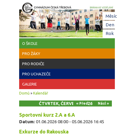
Přejít k hlavnímu obsahu
Hl
Měsíc
zá
Den
(aktivní z
Rok
O ŠKOLE
PRO ŽÁKY
PRO RODIČE
PRO UCHAZEČE
GALERIE
Jste zde
Domů
»
Kalendář
ČTVRTEK, ČERVEN 4, 2026
« Před
Násl »
Sportovní kurz 2.A a 6.A
Datum:
01.06.2026 08:00
-
05.06.2026 16:45
Exkurze do Rakouska