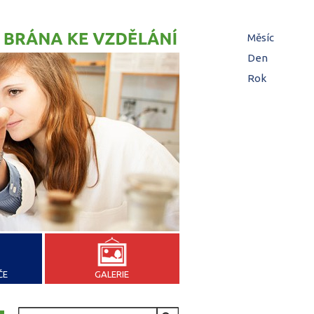
Hl
Měsíc
zá
Den
(aktivní z
Rok
ČE
GALERIE