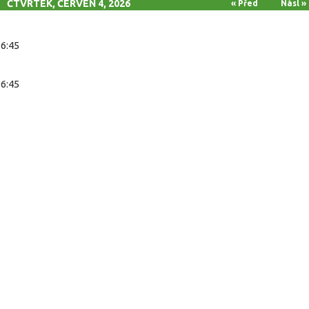
ČTVRTEK, ČERVEN 4, 2026
« Před
Násl »
16:45
16:45