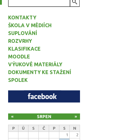
VYHLEDÁVÁNÍ
KONTAKTY
ŠKOLA V MÉDIÍCH
SUPLOVÁNÍ
ROZVRHY
KLASIFIKACE
MOODLE
VÝUKOVÉ MATERIÁLY
DOKUMENTY KE STAŽENÍ
SPOLEK
SRPEN
«
»
P
Ú
S
Č
P
S
N
1
2