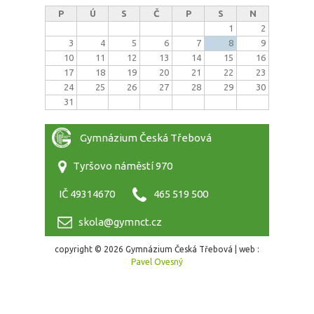
P
Ú
S
Č
P
S
N
1
2
3
4
5
6
7
8
9
10
11
12
13
14
15
16
17
18
19
20
21
22
23
24
25
26
27
28
29
30
31
Gymnázium Česká Třebová
Tyršovo náměstí 970
IČ 49314670
465 519 500
skola@gymnct.cz
copyright © 2026 Gymnázium Česká Třebová | web :
Pavel Ovesný