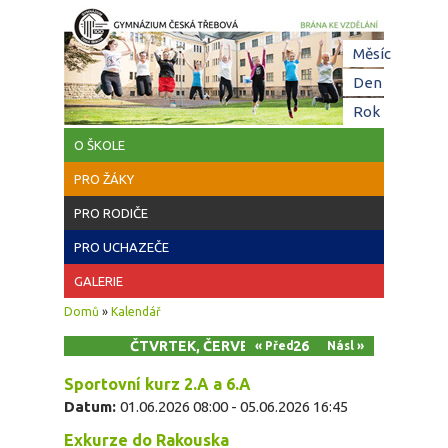
Přejít k hlavnímu obsahu
Hl
Měsíc
zá
Den
(aktivní z
Rok
O ŠKOLE
PRO ŽÁKY
PRO RODIČE
PRO UCHAZEČE
GALERIE
Jste zde
Domů
»
Kalendář
ČTVRTEK, ČERVEN 4, 2026
« Před
Násl »
Sportovní kurz 2.A a 6.A
Datum:
01.06.2026 08:00
-
05.06.2026 16:45
Exkurze do Rakouska