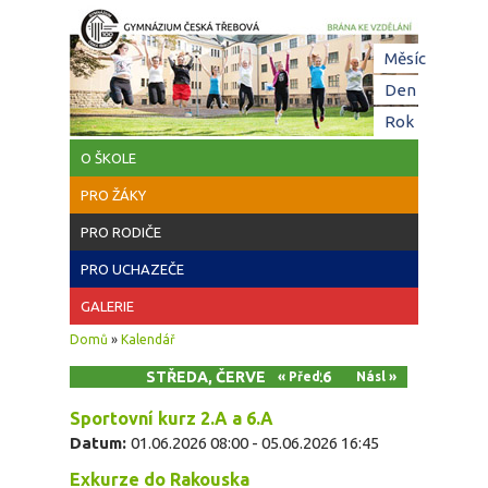
Přejít k hlavnímu obsahu
Hl
Měsíc
zá
Den
(aktivní z
Rok
O ŠKOLE
PRO ŽÁKY
PRO RODIČE
PRO UCHAZEČE
GALERIE
Jste zde
Domů
»
Kalendář
STŘEDA, ČERVEN 3, 2026
« Před
Násl »
Sportovní kurz 2.A a 6.A
Datum:
01.06.2026 08:00
-
05.06.2026 16:45
Exkurze do Rakouska