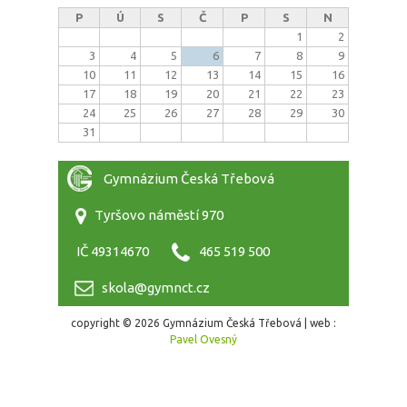
P
Ú
S
Č
P
S
N
1
2
3
4
5
6
7
8
9
10
11
12
13
14
15
16
17
18
19
20
21
22
23
24
25
26
27
28
29
30
31
Gymnázium Česká Třebová
Tyršovo náměstí 970
IČ 49314670
465 519 500
skola@gymnct.cz
copyright © 2026 Gymnázium Česká Třebová | web :
Pavel Ovesný