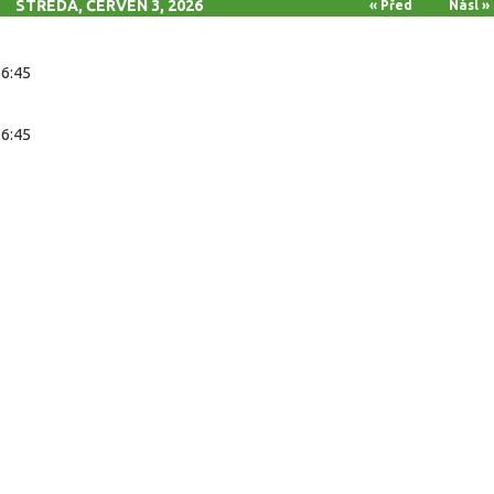
STŘEDA, ČERVEN 3, 2026
« Před
Násl »
16:45
16:45