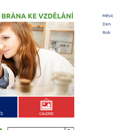
Hl
Měsíc
zá
Den
(aktivní z
Rok
ČE
GALERIE