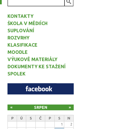
VYHLEDÁVÁNÍ
KONTAKTY
ŠKOLA V MÉDIÍCH
SUPLOVÁNÍ
ROZVRHY
KLASIFIKACE
MOODLE
VÝUKOVÉ MATERIÁLY
DOKUMENTY KE STAŽENÍ
SPOLEK
SRPEN
«
»
P
Ú
S
Č
P
S
N
1
2