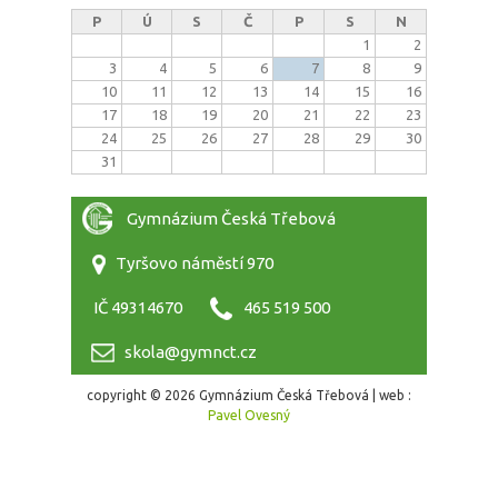
P
Ú
S
Č
P
S
N
1
2
3
4
5
6
7
8
9
10
11
12
13
14
15
16
17
18
19
20
21
22
23
24
25
26
27
28
29
30
31
Gymnázium Česká Třebová
Tyršovo náměstí 970
IČ 49314670
465 519 500
skola@gymnct.cz
copyright © 2026 Gymnázium Česká Třebová | web :
Pavel Ovesný