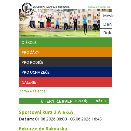
Přejít k hlavnímu obsahu
Hl
Měsíc
zá
Den
(aktivní z
Rok
O ŠKOLE
PRO ŽÁKY
PRO RODIČE
PRO UCHAZEČE
GALERIE
Jste zde
Domů
»
Kalendář
ÚTERÝ, ČERVEN 2, 2026
« Před
Násl »
Sportovní kurz 2.A a 6.A
Datum:
01.06.2026 08:00
-
05.06.2026 16:45
Exkurze do Rakouska