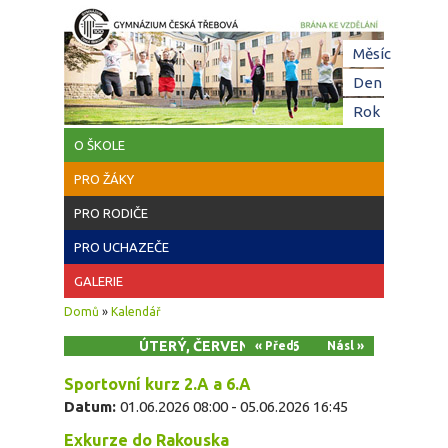
Přejít k hlavnímu obsahu
Hl
Měsíc
zá
Den
(aktivní z
Rok
O ŠKOLE
PRO ŽÁKY
PRO RODIČE
PRO UCHAZEČE
GALERIE
Jste zde
Domů
»
Kalendář
ÚTERÝ, ČERVEN 2, 2026
« Před
Násl »
Sportovní kurz 2.A a 6.A
Datum:
01.06.2026 08:00
-
05.06.2026 16:45
Exkurze do Rakouska