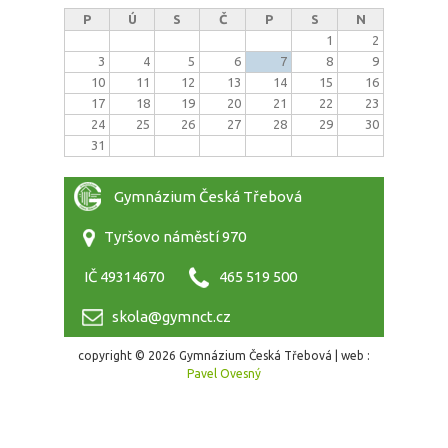
P
Ú
S
Č
P
S
N
1
2
3
4
5
6
7
8
9
10
11
12
13
14
15
16
17
18
19
20
21
22
23
24
25
26
27
28
29
30
31
Gymnázium Česká Třebová
Tyršovo náměstí 970
IČ 49314670
465 519 500
skola@gymnct.cz
copyright © 2026 Gymnázium Česká Třebová | web :
Pavel Ovesný