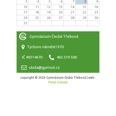
3
4
5
6
7
8
9
10
11
12
13
14
15
16
17
18
19
20
21
22
23
24
25
26
27
28
29
30
31
Gymnázium Česká Třebová
Tyršovo náměstí 970
IČ 49314670
465 519 500
skola@gymnct.cz
copyright © 2026 Gymnázium Česká Třebová | web :
Pavel Ovesný