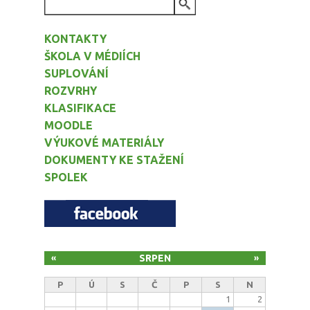
VYHLEDÁVÁNÍ
KONTAKTY
ŠKOLA V MÉDIÍCH
SUPLOVÁNÍ
ROZVRHY
KLASIFIKACE
MOODLE
VÝUKOVÉ MATERIÁLY
DOKUMENTY KE STAŽENÍ
SPOLEK
SRPEN
«
»
P
Ú
S
Č
P
S
N
1
2