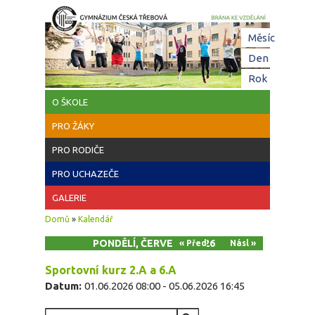
Přejít k hlavnímu obsahu
Hl
Měsíc
zá
Den
(aktivní z
Rok
O ŠKOLE
PRO ŽÁKY
PRO RODIČE
PRO UCHAZEČE
GALERIE
Jste zde
Domů
»
Kalendář
PONDĚLÍ, ČERVEN 1, 2026
« Před
Násl »
Sportovní kurz 2.A a 6.A
Datum:
01.06.2026 08:00
-
05.06.2026 16:45