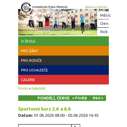
Přejít k hlavnímu obsahu
Hl
Měsíc
zá
Den
(aktivní z
Rok
O ŠKOLE
PRO ŽÁKY
PRO RODIČE
PRO UCHAZEČE
GALERIE
Jste zde
Domů
»
Kalendář
PONDĚLÍ, ČERVEN 1, 2026
« Před
Násl »
Sportovní kurz 2.A a 6.A
Datum:
01.06.2026 08:00
-
05.06.2026 16:45