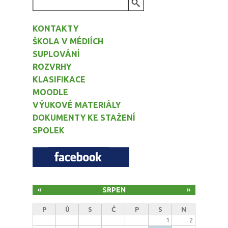
VYHLEDÁVÁNÍ
KONTAKTY
ŠKOLA V MÉDIÍCH
SUPLOVÁNÍ
ROZVRHY
KLASIFIKACE
MOODLE
VÝUKOVÉ MATERIÁLY
DOKUMENTY KE STAŽENÍ
SPOLEK
SRPEN
«
»
P
Ú
S
Č
P
S
N
1
2