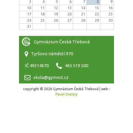
3
4
5
6
7
8
9
10
11
12
13
14
15
16
17
18
19
20
21
22
23
24
25
26
27
28
29
30
31
Gymnázium Česká Třebová
Tyršovo náměstí 970
IČ 49314670
465 519 500
skola@gymnct.cz
copyright © 2026 Gymnázium Česká Třebová | web :
Pavel Ovesný