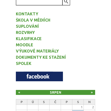
VYHLEDÁVÁNÍ
KONTAKTY
ŠKOLA V MÉDIÍCH
SUPLOVÁNÍ
ROZVRHY
KLASIFIKACE
MOODLE
VÝUKOVÉ MATERIÁLY
DOKUMENTY KE STAŽENÍ
SPOLEK
SRPEN
«
»
P
Ú
S
Č
P
S
N
1
2