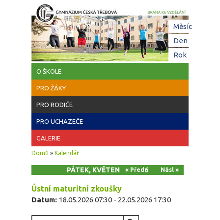
Přejít k hlavnímu obsahu
Hl
Měsíc
zá
Den
(aktivní z
Rok
O ŠKOLE
PRO ŽÁKY
PRO RODIČE
PRO UCHAZEČE
GALERIE
Jste zde
Domů
»
Kalendář
PÁTEK, KVĚTEN 22, 2026
« Před
Násl »
Ústní maturitní zkoušky
Datum:
18.05.2026 07:30
-
22.05.2026 17:30