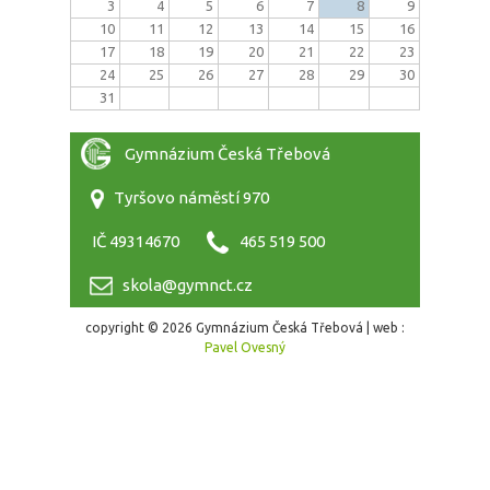
3
4
5
6
7
8
9
10
11
12
13
14
15
16
17
18
19
20
21
22
23
24
25
26
27
28
29
30
31
Gymnázium Česká Třebová
Tyršovo náměstí 970
IČ 49314670
465 519 500
skola@gymnct.cz
copyright © 2026 Gymnázium Česká Třebová | web :
Pavel Ovesný