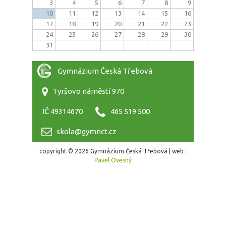
3
4
5
6
7
8
9
10
11
12
13
14
15
16
17
18
19
20
21
22
23
24
25
26
27
28
29
30
31
Gymnázium Česká Třebová
Tyršovo náměstí 970
IČ 49314670
465 519 500
skola@gymnct.cz
copyright © 2026 Gymnázium Česká Třebová | web :
Pavel Ovesný