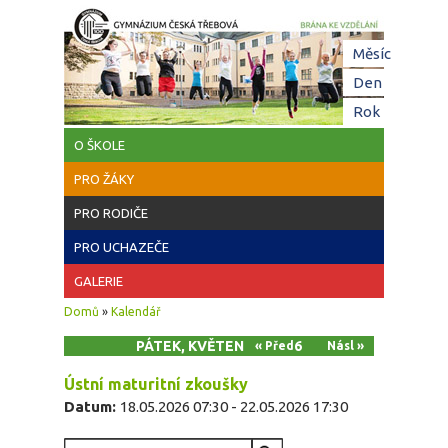
Přejít k hlavnímu obsahu
Hl
Měsíc
zá
Den
(aktivní z
Rok
O ŠKOLE
PRO ŽÁKY
PRO RODIČE
PRO UCHAZEČE
GALERIE
Jste zde
Domů
»
Kalendář
PÁTEK, KVĚTEN 22, 2026
« Před
Násl »
Ústní maturitní zkoušky
Datum:
18.05.2026 07:30
-
22.05.2026 17:30