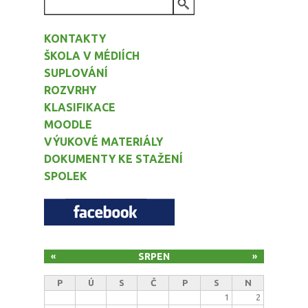
VYHLEDÁVÁNÍ
KONTAKTY
ŠKOLA V MÉDIÍCH
SUPLOVÁNÍ
ROZVRHY
KLASIFIKACE
MOODLE
VÝUKOVÉ MATERIÁLY
DOKUMENTY KE STAŽENÍ
SPOLEK
SRPEN
«
»
P
Ú
S
Č
P
S
N
1
2