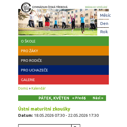
Přejít k hlavnímu obsahu
Hl
Měsíc
zá
Den
(aktivní z
Rok
O ŠKOLE
PRO ŽÁKY
PRO RODIČE
PRO UCHAZEČE
GALERIE
Jste zde
Domů
»
Kalendář
PÁTEK, KVĚTEN 22, 2026
« Před
Násl »
Ústní maturitní zkoušky
Datum:
18.05.2026 07:30
-
22.05.2026 17:30