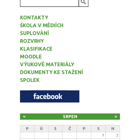
VYHLEDÁVÁNÍ
KONTAKTY
ŠKOLA V MÉDIÍCH
SUPLOVÁNÍ
ROZVRHY
KLASIFIKACE
MOODLE
VÝUKOVÉ MATERIÁLY
DOKUMENTY KE STAŽENÍ
SPOLEK
SRPEN
«
»
P
Ú
S
Č
P
S
N
1
2