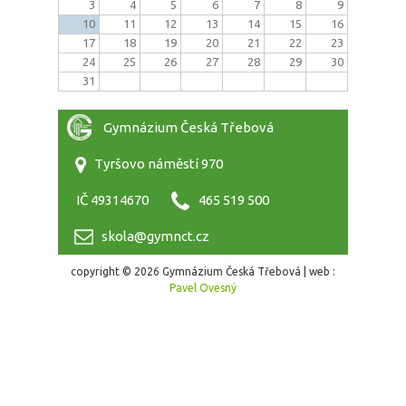
3
4
5
6
7
8
9
10
11
12
13
14
15
16
17
18
19
20
21
22
23
24
25
26
27
28
29
30
31
Gymnázium Česká Třebová
Tyršovo náměstí 970
IČ 49314670
465 519 500
skola@gymnct.cz
copyright © 2026 Gymnázium Česká Třebová | web :
Pavel Ovesný