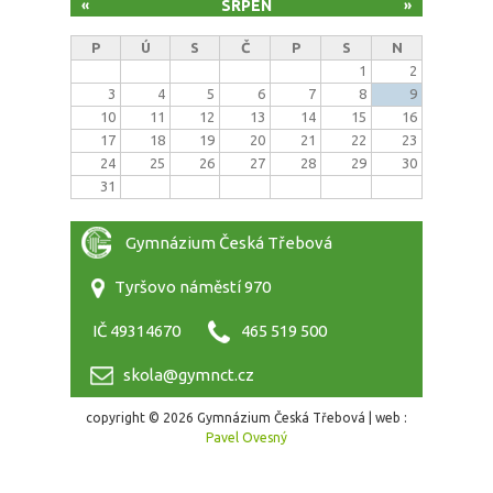
SRPEN
«
»
P
Ú
S
Č
P
S
N
1
2
3
4
5
6
7
8
9
10
11
12
13
14
15
16
17
18
19
20
21
22
23
24
25
26
27
28
29
30
31
Gymnázium Česká Třebová
Tyršovo náměstí 970
IČ 49314670
465 519 500
skola@gymnct.cz
copyright © 2026 Gymnázium Česká Třebová | web :
Pavel Ovesný