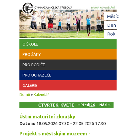
Přejít k hlavnímu obsahu
Hl
Měsíc
zá
Den
(aktivní z
Rok
O ŠKOLE
PRO ŽÁKY
PRO RODIČE
PRO UCHAZEČE
GALERIE
Jste zde
Domů
»
Kalendář
ČTVRTEK, KVĚTEN 21, 2026
« Před
Násl »
Ústní maturitní zkoušky
Datum:
18.05.2026 07:30
-
22.05.2026 17:30
Projekt s městským muzeem -