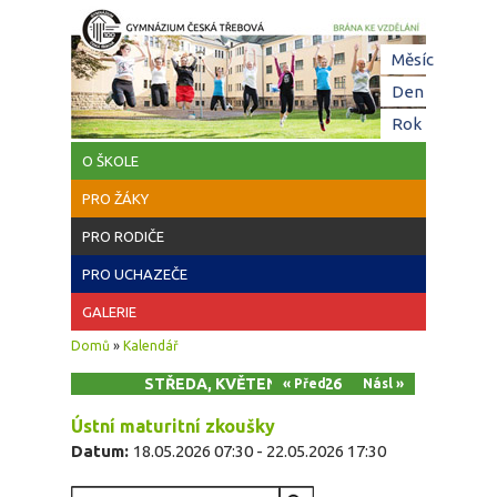
Přejít k hlavnímu obsahu
Hl
Měsíc
zá
Den
(aktivní z
Rok
O ŠKOLE
PRO ŽÁKY
PRO RODIČE
PRO UCHAZEČE
GALERIE
Jste zde
Domů
»
Kalendář
STŘEDA, KVĚTEN 20, 2026
« Před
Násl »
Ústní maturitní zkoušky
Datum:
18.05.2026 07:30
-
22.05.2026 17:30