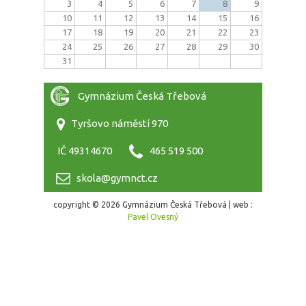
3
4
5
6
7
8
9
10
11
12
13
14
15
16
17
18
19
20
21
22
23
24
25
26
27
28
29
30
31
Gymnázium Česká Třebová
Tyršovo náměstí 970
IČ 49314670
465 519 500
skola@gymnct.cz
copyright © 2026 Gymnázium Česká Třebová | web :
Pavel Ovesný