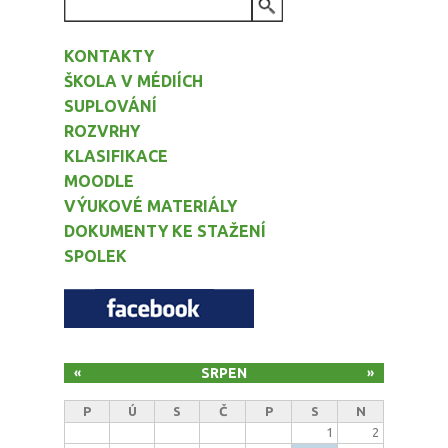
VYHLEDÁVÁNÍ
KONTAKTY
ŠKOLA V MÉDIÍCH
SUPLOVÁNÍ
ROZVRHY
KLASIFIKACE
MOODLE
VÝUKOVÉ MATERIÁLY
DOKUMENTY KE STAŽENÍ
SPOLEK
SRPEN
«
»
P
Ú
S
Č
P
S
N
1
2