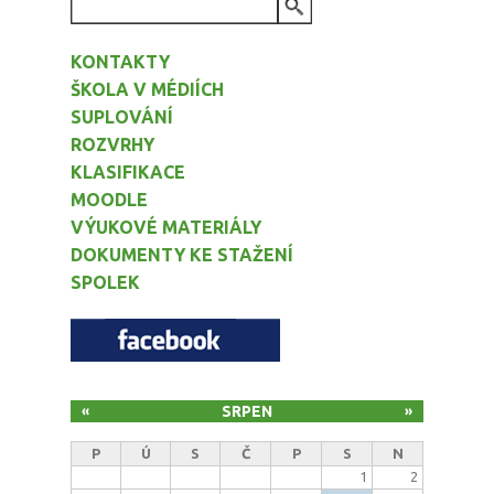
VYHLEDÁVÁNÍ
KONTAKTY
ŠKOLA V MÉDIÍCH
SUPLOVÁNÍ
ROZVRHY
KLASIFIKACE
MOODLE
VÝUKOVÉ MATERIÁLY
DOKUMENTY KE STAŽENÍ
SPOLEK
SRPEN
«
»
P
Ú
S
Č
P
S
N
1
2