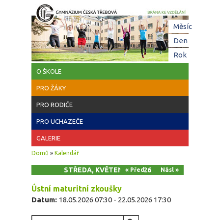
Přejít k hlavnímu obsahu
Hl
Měsíc
zá
Den
(aktivní z
Rok
O ŠKOLE
PRO ŽÁKY
PRO RODIČE
PRO UCHAZEČE
GALERIE
Jste zde
Domů
»
Kalendář
STŘEDA, KVĚTEN 20, 2026
« Před
Násl »
Ústní maturitní zkoušky
Datum:
18.05.2026 07:30
-
22.05.2026 17:30