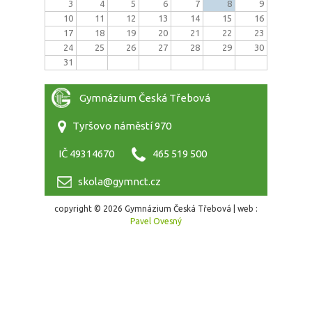
3
4
5
6
7
8
9
10
11
12
13
14
15
16
17
18
19
20
21
22
23
24
25
26
27
28
29
30
31
Gymnázium Česká Třebová
Tyršovo náměstí 970
IČ 49314670
465 519 500
skola@gymnct.cz
copyright © 2026 Gymnázium Česká Třebová | web :
Pavel Ovesný