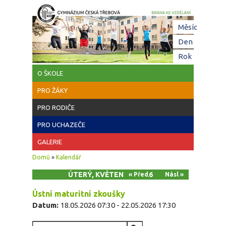
Přejít k hlavnímu obsahu
Hl
Měsíc
zá
Den
(aktivní z
Rok
O ŠKOLE
PRO ŽÁKY
PRO RODIČE
PRO UCHAZEČE
GALERIE
Jste zde
Domů
»
Kalendář
ÚTERÝ, KVĚTEN 19, 2026
« Před
Násl »
Ústní maturitní zkoušky
Datum:
18.05.2026 07:30
-
22.05.2026 17:30