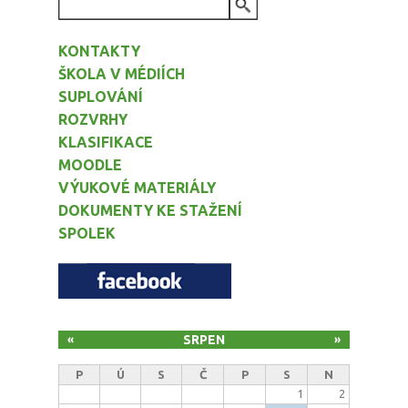
VYHLEDÁVÁNÍ
KONTAKTY
ŠKOLA V MÉDIÍCH
SUPLOVÁNÍ
ROZVRHY
KLASIFIKACE
MOODLE
VÝUKOVÉ MATERIÁLY
DOKUMENTY KE STAŽENÍ
SPOLEK
SRPEN
«
»
P
Ú
S
Č
P
S
N
1
2