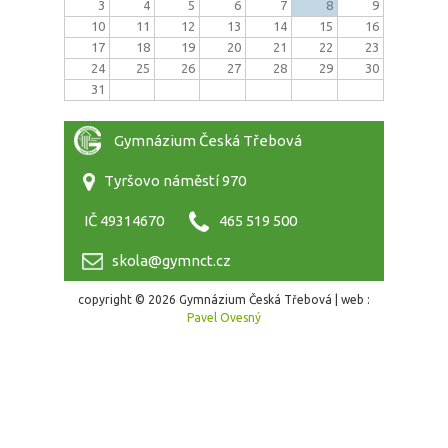
3
4
5
6
7
8
9
10
11
12
13
14
15
16
17
18
19
20
21
22
23
24
25
26
27
28
29
30
31
Gymnázium Česká Třebová
Tyršovo náměstí 970
IČ 49314670
465 519 500
skola@gymnct.cz
copyright © 2026 Gymnázium Česká Třebová | web :
Pavel Ovesný