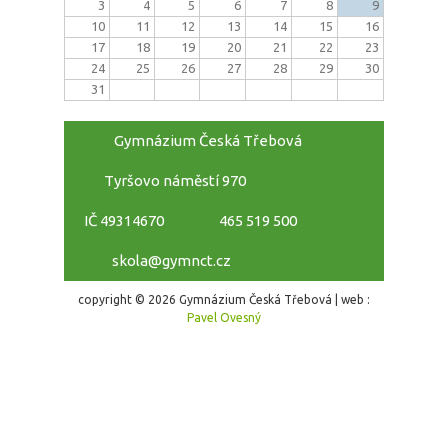
3
4
5
6
7
8
9
10
11
12
13
14
15
16
17
18
19
20
21
22
23
24
25
26
27
28
29
30
31
Gymnázium Česká Třebová
Tyršovo náměstí 970
IČ 49314670
465 519 500
skola@gymnct.cz
copyright © 2026 Gymnázium Česká Třebová | web :
Pavel Ovesný