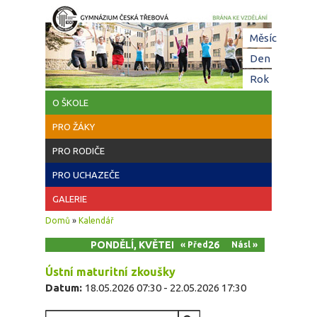
Přejít k hlavnímu obsahu
Hl
Měsíc
zá
Den
(aktivní z
Rok
O ŠKOLE
PRO ŽÁKY
PRO RODIČE
PRO UCHAZEČE
GALERIE
Jste zde
Domů
»
Kalendář
PONDĚLÍ, KVĚTEN 18, 2026
« Před
Násl »
Ústní maturitní zkoušky
Datum:
18.05.2026 07:30
-
22.05.2026 17:30