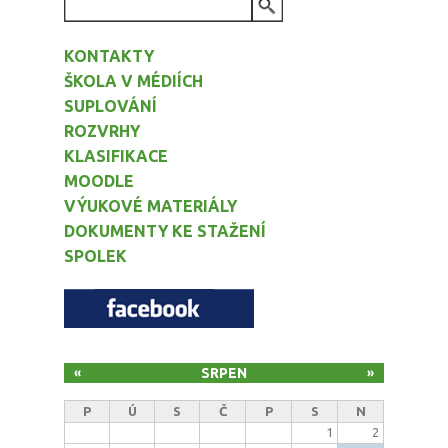
VYHLEDÁVÁNÍ
KONTAKTY
ŠKOLA V MÉDIÍCH
SUPLOVÁNÍ
ROZVRHY
KLASIFIKACE
MOODLE
VÝUKOVÉ MATERIÁLY
DOKUMENTY KE STAŽENÍ
SPOLEK
SRPEN
«
»
P
Ú
S
Č
P
S
N
1
2