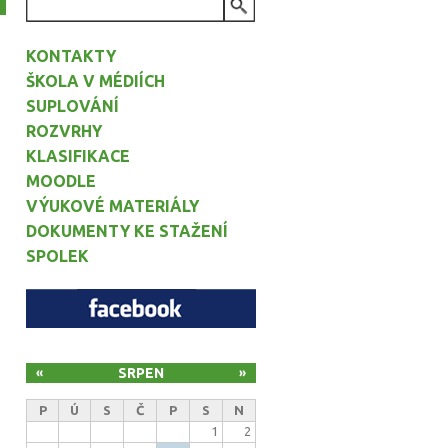
VYHLEDÁVÁNÍ
KONTAKTY
ŠKOLA V MÉDIÍCH
SUPLOVÁNÍ
ROZVRHY
KLASIFIKACE
MOODLE
VÝUKOVÉ MATERIÁLY
DOKUMENTY KE STAŽENÍ
SPOLEK
SRPEN
«
»
P
Ú
S
Č
P
S
N
1
2