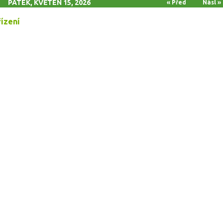
PÁTEK, KVĚTEN 15, 2026
« Před
Násl »
řízení