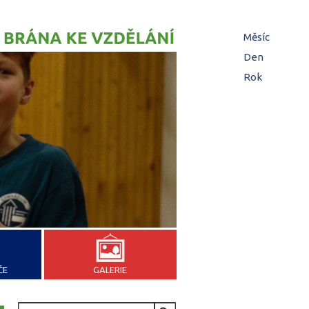
Hl
Měsíc
zá
Den
(aktivní z
Rok
ČE
GALERIE