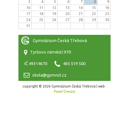
3
4
5
6
7
8
9
10
11
12
13
14
15
16
17
18
19
20
21
22
23
24
25
26
27
28
29
30
31
Gymnázium Česká Třebová
Tyršovo náměstí 970
IČ 49314670
465 519 500
skola@gymnct.cz
copyright © 2026 Gymnázium Česká Třebová | web :
Pavel Ovesný