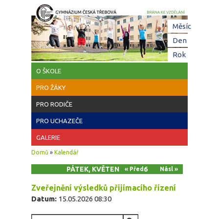
Přejít k hlavnímu obsahu
Hl
Měsíc
zá
Den
(aktivní z
Rok
O ŠKOLE
PRO ŽÁKY
PRO RODIČE
PRO UCHAZEČE
GALERIE
Jste zde
Domů
»
Kalendář
PÁTEK, KVĚTEN 15, 2026
« Před
Násl »
Zveřejnění výsledků přijímacího řízení
Datum:
15.05.2026 08:30