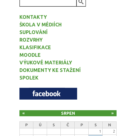
VYHLEDÁVÁNÍ
KONTAKTY
ŠKOLA V MÉDIÍCH
SUPLOVÁNÍ
ROZVRHY
KLASIFIKACE
MOODLE
VÝUKOVÉ MATERIÁLY
DOKUMENTY KE STAŽENÍ
SPOLEK
SRPEN
«
»
P
Ú
S
Č
P
S
N
1
2