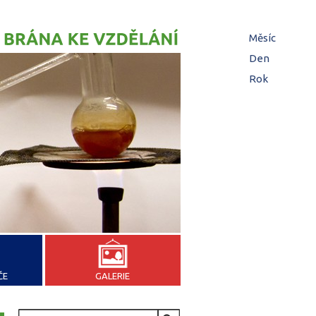
Hl
Měsíc
zá
Den
(aktivní z
Rok
ČE
GALERIE