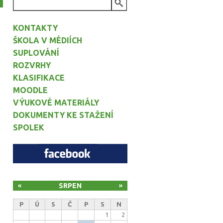
VYHLEDÁVÁNÍ
KONTAKTY
ŠKOLA V MÉDIÍCH
SUPLOVÁNÍ
ROZVRHY
KLASIFIKACE
MOODLE
VÝUKOVÉ MATERIÁLY
DOKUMENTY KE STAŽENÍ
SPOLEK
SRPEN
«
»
P
Ú
S
Č
P
S
N
1
2