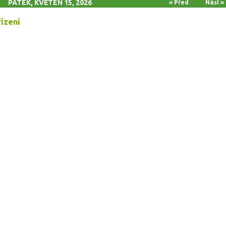
PÁTEK, KVĚTEN 15, 2026
« Před
Násl »
řízení