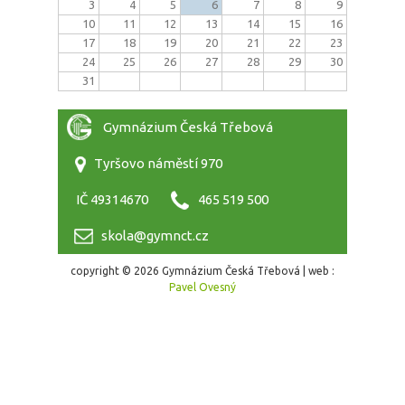
3
4
5
6
7
8
9
10
11
12
13
14
15
16
17
18
19
20
21
22
23
24
25
26
27
28
29
30
31
Gymnázium Česká Třebová
Tyršovo náměstí 970
IČ 49314670
465 519 500
skola@gymnct.cz
copyright © 2026 Gymnázium Česká Třebová | web :
Pavel Ovesný