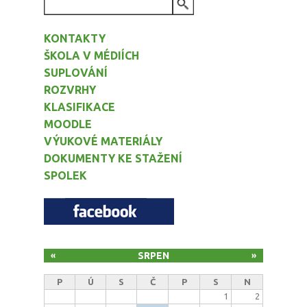
VYHLEDÁVÁNÍ
KONTAKTY
ŠKOLA V MÉDIÍCH
SUPLOVÁNÍ
ROZVRHY
KLASIFIKACE
MOODLE
VÝUKOVÉ MATERIÁLY
DOKUMENTY KE STAŽENÍ
SPOLEK
SRPEN
«
»
P
Ú
S
Č
P
S
N
1
2