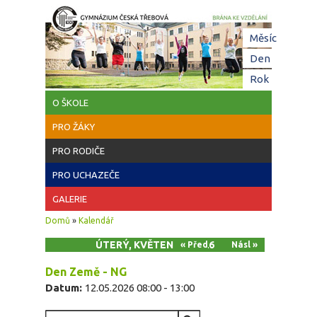
Přejít k hlavnímu obsahu
Hl
Měsíc
zá
Den
(aktivní z
Rok
O ŠKOLE
PRO ŽÁKY
PRO RODIČE
PRO UCHAZEČE
GALERIE
Jste zde
Domů
»
Kalendář
ÚTERÝ, KVĚTEN 12, 2026
« Před
Násl »
Den Země - NG
Datum:
12.05.2026
08:00
-
13:00