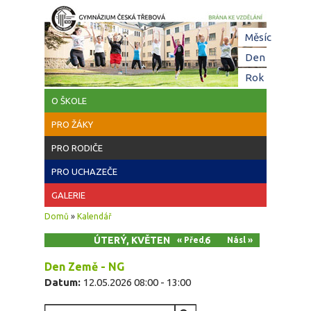
Přejít k hlavnímu obsahu
Hl
Měsíc
zá
Den
(aktivní z
Rok
O ŠKOLE
PRO ŽÁKY
PRO RODIČE
PRO UCHAZEČE
GALERIE
Jste zde
Domů
»
Kalendář
ÚTERÝ, KVĚTEN 12, 2026
« Před
Násl »
Den Země - NG
Datum:
12.05.2026
08:00
-
13:00