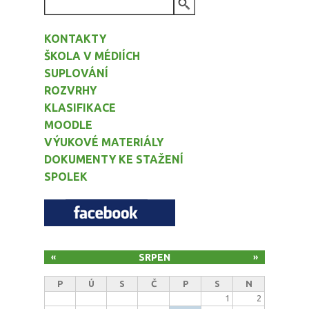
VYHLEDÁVÁNÍ
KONTAKTY
ŠKOLA V MÉDIÍCH
SUPLOVÁNÍ
ROZVRHY
KLASIFIKACE
MOODLE
VÝUKOVÉ MATERIÁLY
DOKUMENTY KE STAŽENÍ
SPOLEK
SRPEN
«
»
P
Ú
S
Č
P
S
N
1
2