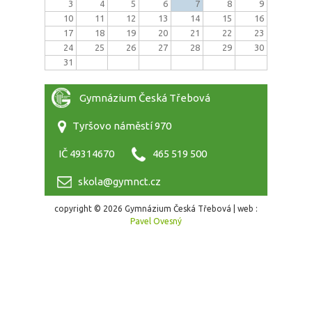
3
4
5
6
7
8
9
10
11
12
13
14
15
16
17
18
19
20
21
22
23
24
25
26
27
28
29
30
31
Gymnázium Česká Třebová
Tyršovo náměstí 970
IČ 49314670
465 519 500
skola@gymnct.cz
copyright © 2026 Gymnázium Česká Třebová | web :
Pavel Ovesný