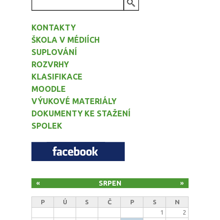
VYHLEDÁVÁNÍ
KONTAKTY
ŠKOLA V MÉDIÍCH
SUPLOVÁNÍ
ROZVRHY
KLASIFIKACE
MOODLE
VÝUKOVÉ MATERIÁLY
DOKUMENTY KE STAŽENÍ
SPOLEK
SRPEN
«
»
P
Ú
S
Č
P
S
N
1
2