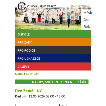
Přejít k hlavnímu obsahu
Hl
Měsíc
zá
Den
(aktivní z
Rok
O ŠKOLE
PRO ŽÁKY
PRO RODIČE
PRO UCHAZEČE
GALERIE
Jste zde
Domů
»
Kalendář
ÚTERÝ, KVĚTEN 12, 2026
« Před
Násl »
Den Země - NG
Datum:
12.05.2026
08:00
-
13:00