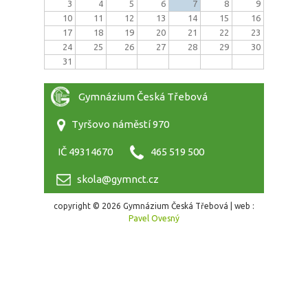
3
4
5
6
7
8
9
10
11
12
13
14
15
16
17
18
19
20
21
22
23
24
25
26
27
28
29
30
31
Gymnázium Česká Třebová
Tyršovo náměstí 970
IČ 49314670
465 519 500
skola@gymnct.cz
copyright © 2026 Gymnázium Česká Třebová | web :
Pavel Ovesný