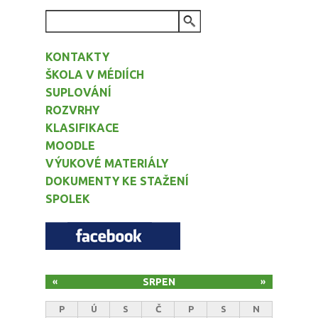
VYHLEDÁVÁNÍ
KONTAKTY
ŠKOLA V MÉDIÍCH
SUPLOVÁNÍ
ROZVRHY
KLASIFIKACE
MOODLE
VÝUKOVÉ MATERIÁLY
DOKUMENTY KE STAŽENÍ
SPOLEK
SRPEN
«
»
P
Ú
S
Č
P
S
N