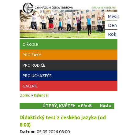
Přejít k hlavnímu obsahu
Hl
Měsíc
zá
Den
(aktivní z
Rok
O ŠKOLE
PRO ŽÁKY
PRO RODIČE
PRO UCHAZEČE
GALERIE
Jste zde
Domů
»
Kalendář
ÚTERÝ, KVĚTEN 5, 2026
« Před
Násl »
Didaktický test z českého jazyka (od
8:00)
Datum:
05.05.2026 08:00