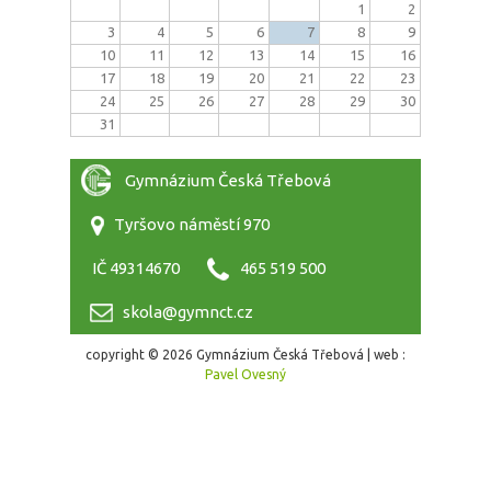
1
2
3
4
5
6
7
8
9
10
11
12
13
14
15
16
17
18
19
20
21
22
23
24
25
26
27
28
29
30
31
Gymnázium Česká Třebová
Tyršovo náměstí 970
IČ 49314670
465 519 500
skola@gymnct.cz
copyright © 2026 Gymnázium Česká Třebová | web :
Pavel Ovesný