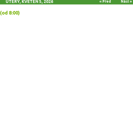
ÚTERÝ, KVĚTEN 5, 2026
« Před
Násl »
(od 8:00)