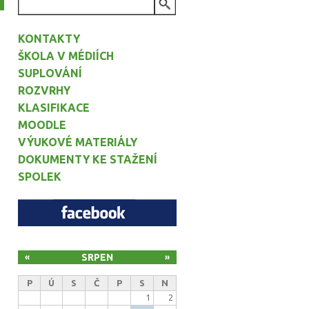
VYHLEDÁVÁNÍ
KONTAKTY
ŠKOLA V MÉDIÍCH
SUPLOVÁNÍ
ROZVRHY
KLASIFIKACE
MOODLE
VÝUKOVÉ MATERIÁLY
DOKUMENTY KE STAŽENÍ
SPOLEK
SRPEN
«
»
P
Ú
S
Č
P
S
N
1
2