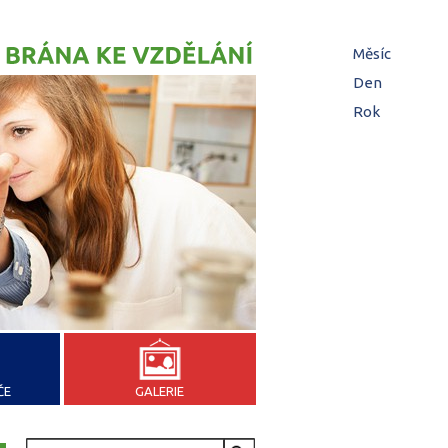
Hl
Měsíc
zá
Den
(aktivní z
Rok
ČE
GALERIE