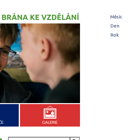
Hl
Měsíc
zá
Den
(aktivní z
Rok
ČE
GALERIE