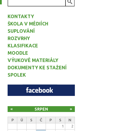
VYHLEDÁVÁNÍ
KONTAKTY
ŠKOLA V MÉDIÍCH
SUPLOVÁNÍ
ROZVRHY
KLASIFIKACE
MOODLE
VÝUKOVÉ MATERIÁLY
DOKUMENTY KE STAŽENÍ
SPOLEK
SRPEN
«
»
P
Ú
S
Č
P
S
N
1
2