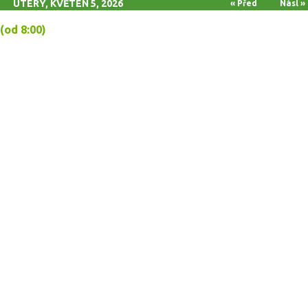
ÚTERÝ, KVĚTEN 5, 2026
« Před
Násl »
(od 8:00)