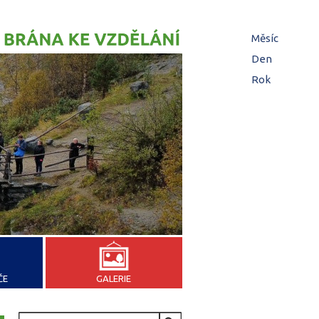
Hl
Měsíc
zá
Den
(aktivní z
Rok
ČE
GALERIE