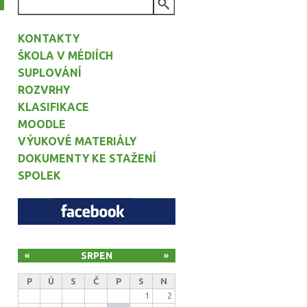
VYHLEDÁVÁNÍ
KONTAKTY
ŠKOLA V MÉDIÍCH
SUPLOVÁNÍ
ROZVRHY
KLASIFIKACE
MOODLE
VÝUKOVÉ MATERIÁLY
DOKUMENTY KE STAŽENÍ
SPOLEK
SRPEN
«
»
P
Ú
S
Č
P
S
N
1
2