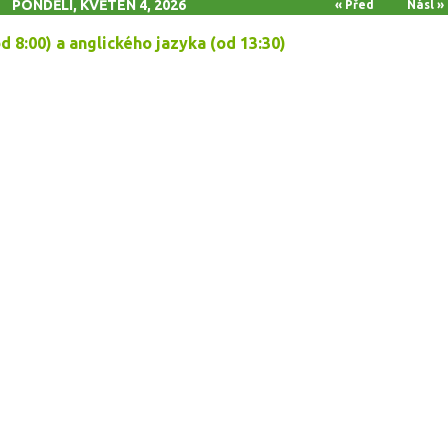
PONDĚLÍ, KVĚTEN 4, 2026
« Před
Násl »
 8:00) a anglického jazyka (od 13:30)