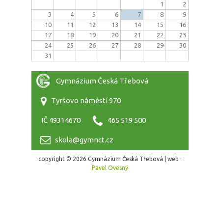
1
2
3
4
5
6
7
8
9
10
11
12
13
14
15
16
17
18
19
20
21
22
23
24
25
26
27
28
29
30
31
Gymnázium Česká Třebová
Tyršovo náměstí 970
IČ 49314670
465 519 500
skola@gymnct.cz
copyright © 2026 Gymnázium Česká Třebová | web :
Pavel Ovesný