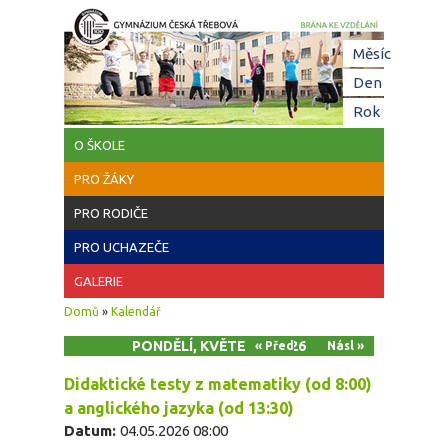
Přejít k hlavnímu obsahu
Hl
Měsíc
zá
Den
(aktivní z
Rok
O ŠKOLE
PRO ŽÁKY
PRO RODIČE
PRO UCHAZEČE
GALERIE
Jste zde
Domů
»
Kalendář
PONDĚLÍ, KVĚTEN 4, 2026
« Před
Násl »
Didaktické testy z matematiky (od 8:00)
a anglického jazyka (od 13:30)
Datum:
04.05.2026 08:00