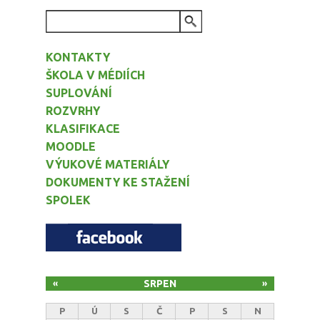
VYHLEDÁVÁNÍ
KONTAKTY
ŠKOLA V MÉDIÍCH
SUPLOVÁNÍ
ROZVRHY
KLASIFIKACE
MOODLE
VÝUKOVÉ MATERIÁLY
DOKUMENTY KE STAŽENÍ
SPOLEK
SRPEN
«
»
P
Ú
S
Č
P
S
N