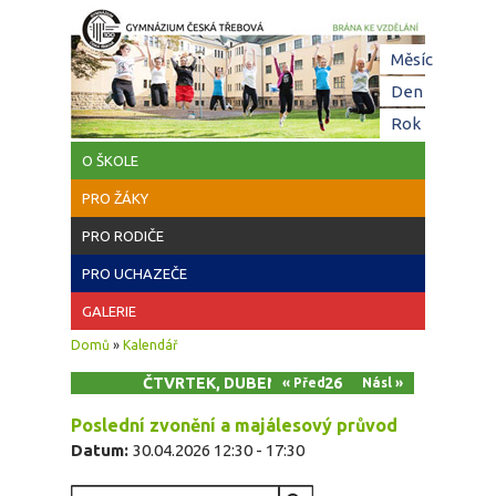
Přejít k hlavnímu obsahu
Hl
Měsíc
zá
Den
(aktivní z
Rok
O ŠKOLE
PRO ŽÁKY
PRO RODIČE
PRO UCHAZEČE
GALERIE
Jste zde
Domů
»
Kalendář
ČTVRTEK, DUBEN 30, 2026
« Před
Násl »
Poslední zvonění a majálesový průvod
Datum:
30.04.2026
12:30
-
17:30