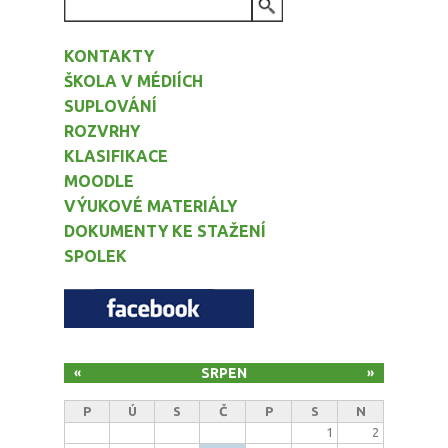
VYHLEDÁVÁNÍ
KONTAKTY
ŠKOLA V MÉDIÍCH
SUPLOVÁNÍ
ROZVRHY
KLASIFIKACE
MOODLE
VÝUKOVÉ MATERIÁLY
DOKUMENTY KE STAŽENÍ
SPOLEK
SRPEN
«
»
P
Ú
S
Č
P
S
N
1
2