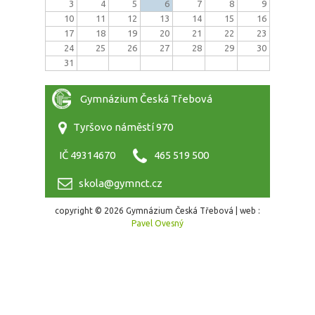
3
4
5
6
7
8
9
10
11
12
13
14
15
16
17
18
19
20
21
22
23
24
25
26
27
28
29
30
31
Gymnázium Česká Třebová
Tyršovo náměstí 970
IČ 49314670
465 519 500
skola@gymnct.cz
copyright © 2026 Gymnázium Česká Třebová | web :
Pavel Ovesný