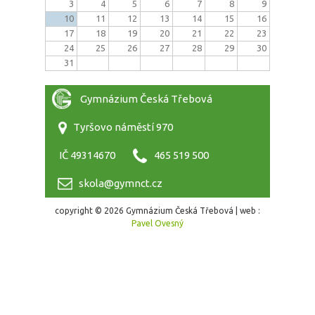
3
4
5
6
7
8
9
10
11
12
13
14
15
16
17
18
19
20
21
22
23
24
25
26
27
28
29
30
31
Gymnázium Česká Třebová
Tyršovo náměstí 970
IČ 49314670
465 519 500
skola@gymnct.cz
copyright © 2026 Gymnázium Česká Třebová | web :
Pavel Ovesný