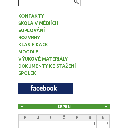
VYHLEDÁVÁNÍ
KONTAKTY
ŠKOLA V MÉDIÍCH
SUPLOVÁNÍ
ROZVRHY
KLASIFIKACE
MOODLE
VÝUKOVÉ MATERIÁLY
DOKUMENTY KE STAŽENÍ
SPOLEK
SRPEN
«
»
P
Ú
S
Č
P
S
N
1
2