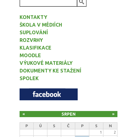
VYHLEDÁVÁNÍ
KONTAKTY
ŠKOLA V MÉDIÍCH
SUPLOVÁNÍ
ROZVRHY
KLASIFIKACE
MOODLE
VÝUKOVÉ MATERIÁLY
DOKUMENTY KE STAŽENÍ
SPOLEK
SRPEN
«
»
P
Ú
S
Č
P
S
N
1
2