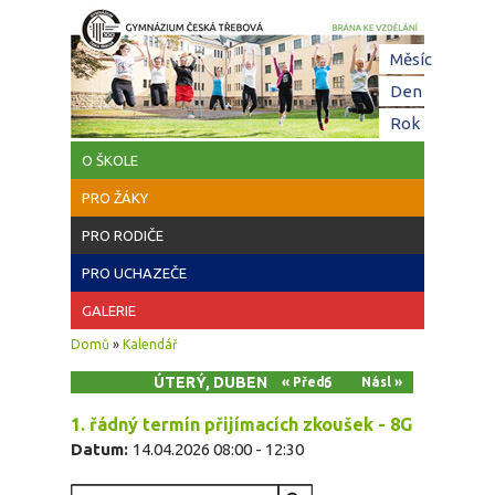
Přejít k hlavnímu obsahu
Hl
Měsíc
zá
Den
(aktivní z
Rok
O ŠKOLE
PRO ŽÁKY
PRO RODIČE
PRO UCHAZEČE
GALERIE
Jste zde
Domů
»
Kalendář
ÚTERÝ, DUBEN 14, 2026
« Před
Násl »
1. řádný termín přijímacích zkoušek - 8G
Datum:
14.04.2026
08:00
-
12:30