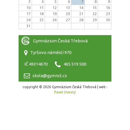
3
4
5
6
7
8
9
10
11
12
13
14
15
16
17
18
19
20
21
22
23
24
25
26
27
28
29
30
31
Gymnázium Česká Třebová
Tyršovo náměstí 970
IČ 49314670
465 519 500
skola@gymnct.cz
copyright © 2026 Gymnázium Česká Třebová | web :
Pavel Ovesný