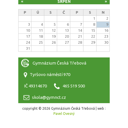
SRPEN
«
»
P
Ú
S
Č
P
S
N
1
2
3
4
5
6
7
8
9
10
11
12
13
14
15
16
17
18
19
20
21
22
23
24
25
26
27
28
29
30
31
Gymnázium Česká Třebová
Tyršovo náměstí 970
IČ 49314670
465 519 500
skola@gymnct.cz
copyright © 2026 Gymnázium Česká Třebová | web :
Pavel Ovesný