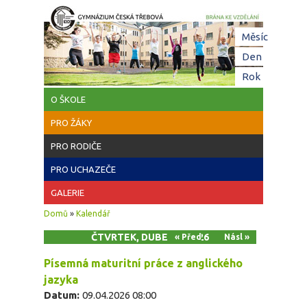
Přejít k hlavnímu obsahu
Hl
Měsíc
zá
Den
(aktivní z
Rok
O ŠKOLE
PRO ŽÁKY
PRO RODIČE
PRO UCHAZEČE
GALERIE
Jste zde
Domů
»
Kalendář
ČTVRTEK, DUBEN 9, 2026
« Před
Násl »
Písemná maturitní práce z anglického
jazyka
Datum:
09.04.2026 08:00