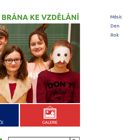
Hl
Měsíc
zá
Den
(aktivní z
Rok
ČE
GALERIE