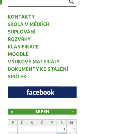
VYHLEDÁVÁNÍ
KONTAKTY
ŠKOLA V MÉDIÍCH
SUPLOVÁNÍ
ROZVRHY
KLASIFIKACE
MOODLE
VÝUKOVÉ MATERIÁLY
DOKUMENTY KE STAŽENÍ
SPOLEK
SRPEN
«
»
P
Ú
S
Č
P
S
N
1
2