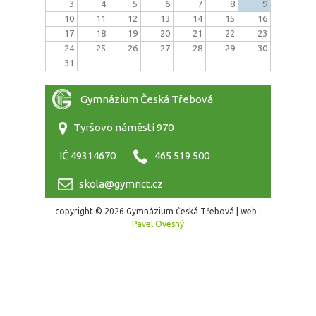
3
4
5
6
7
8
9
10
11
12
13
14
15
16
17
18
19
20
21
22
23
24
25
26
27
28
29
30
31
Gymnázium Česká Třebová
Tyršovo náměstí 970
IČ 49314670
465 519 500
skola@gymnct.cz
copyright © 2026 Gymnázium Česká Třebová | web :
Pavel Ovesný