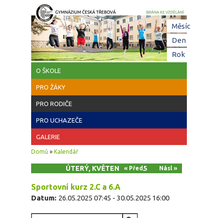
Přejít k hlavnímu obsahu
Hl
Měsíc
zá
Den
(aktivní z
Rok
O ŠKOLE
PRO ŽÁKY
PRO RODIČE
PRO UCHAZEČE
GALERIE
Jste zde
Domů
»
Kalendář
ÚTERÝ, KVĚTEN 27, 2025
« Před
Násl »
Sportovní kurz 2.C a 6.A
Datum:
26.05.2025 07:45
-
30.05.2025 16:00