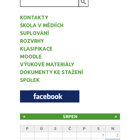
VYHLEDÁVÁNÍ
KONTAKTY
ŠKOLA V MÉDIÍCH
SUPLOVÁNÍ
ROZVRHY
KLASIFIKACE
MOODLE
VÝUKOVÉ MATERIÁLY
DOKUMENTY KE STAŽENÍ
SPOLEK
SRPEN
«
»
P
Ú
S
Č
P
S
N
1
2